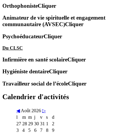
Orthophoniste
Cliquer
Animateur de vie spirituelle et engagement
communautaire (AVSEC)
Cliquer
Psychoéducateur
Cliquer
Du CLSC
Infirmière en santé scolaire
Cliquer
Hygiéniste dentaire
Cliquer
Travailleur social de l’école
Cliquer
Calendrier d'activités
◀
Août 2026
▷
l
m
m
j
v
s
d
27
28
29
30
31
1
2
3
4
5
6
7
8
9