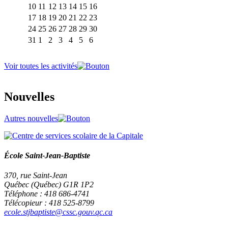
10
11
12
13
14
15
16
17
18
19
20
21
22
23
24
25
26
27
28
29
30
31
1
2
3
4
5
6
Voir toutes les activités
Nouvelles
Autres nouvelles
École Saint-Jean-Baptiste
370, rue Saint-Jean
Québec (Québec) G1R 1P2
Téléphone : 418 686-4741
Télécopieur : 418 525-8799
ecole.stjbaptiste@cssc.gouv.qc.ca